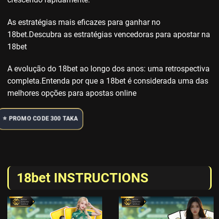
As estratégias mais eficazes para ganhar no
18bet.Descubra as estratégias vencedoras para apostar na
18bet
A evolução do 18bet ao longo dos anos: uma retrospectiva
completa.Entenda por que a 18bet é considerada uma das
melhores opções para apostas online
⭐️ PROMO CODE 300 TAKA
18bet INSTRUCTIONS