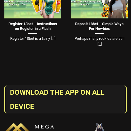
Register 18bet – Instructions
Deposit 18bet – Simple Ways
on Register in a Flash
For Newbies
Register 18bet is a fairly [...]
Perhaps many rookies are still
[...]
DOWNLOAD THE APP ON ALL
DEVICE