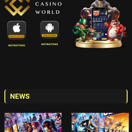
INSTRUCTIONS
INSTRUCTIONS
NEWS